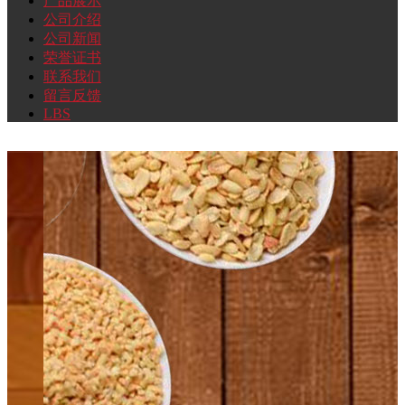
产品展示
公司介绍
页
品
司
司
誉
系
言
公司新闻
荣誉证书
联系我们
Home
展
介
新
证
我
反
留言反馈
LBS
Page
示
绍
闻
书
们
馈