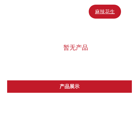
淮盐花生Fried Peanut
麻辣花生
暂无产品
产品展示
花生酱Peanut Butter
原浆Pure Peanut Paste