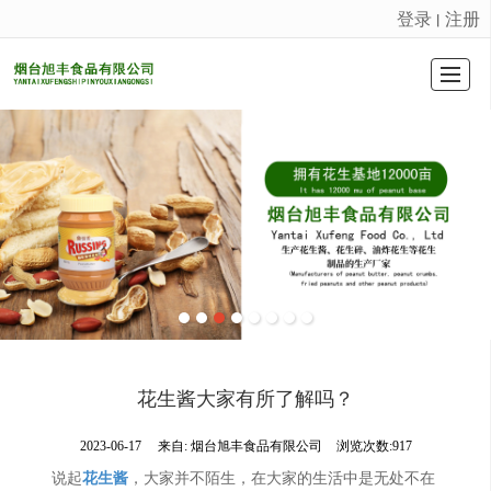
登录
注册
丨
很遗憾，因您的浏览器版本过低导致无法获得最佳浏览体验，推荐下载安装谷歌浏览器！
首页Home Page
产品展示
公司介绍
公司新闻
荣誉证书
联系我们
留言反馈
LBS
花生酱大家有所了解吗？
2023-06-17
来自:
烟台旭丰食品有限公司
浏览次数:917
说起
花生酱
，大家并不陌生，在大家的生活中是无处不在