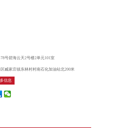
8号碧海云天2号楼2单元101室
区臧家庄镇东林村村南石化加油站北200米
多信息