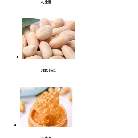
花生酱
淮盐花生