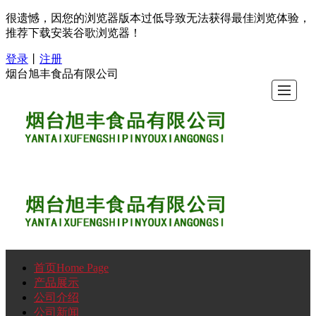
很遗憾，因您的浏览器版本过低导致无法获得最佳浏览体验，
推荐下载安装谷歌浏览器！
登录
丨
注册
烟台旭丰食品有限公司
首页Home Page
首
产
公
公
荣
联
留
LBS
产品展示
公司介绍
页
品
司
司
誉
系
言
公司新闻