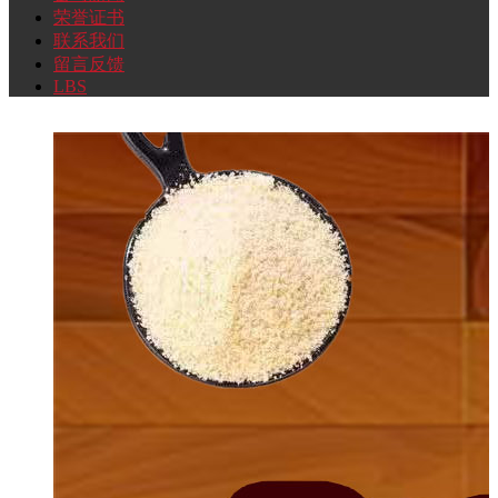
荣誉证书
联系我们
Home
展
介
新
证
我
反
留言反馈
LBS
Page
示
绍
闻
书
们
馈