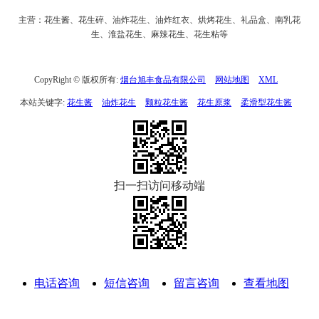
主营：花生酱、花生碎、油炸花生、油炸红衣、烘烤花生、礼品盒、南乳花
生、淮盐花生、麻辣花生、花生粘等
CopyRight © 版权所有:
烟台旭丰食品有限公司
网站地图
XML
本站关键字:
花生酱
油炸花生
颗粒花生酱
花生原浆
柔滑型花生酱
扫一扫访问移动端
电话咨询
短信咨询
留言咨询
查看地图