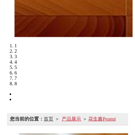
1
2
3
4
5
6
7
8
您当前的位置：
首页
产品展示
花生酱Peanut
>
>
Butter
巧克力花生酱Chocolate Peanut Butter
>